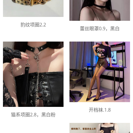
豹纹项圈2.2
蕾丝眼罩0.9，黑白
开档袜.1.8
猫系项圈2.8，黑白粉