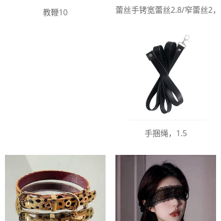
蕾丝手铐宽蕾丝2.8/窄蕾丝2
教鞭10
手捆绳，1.5