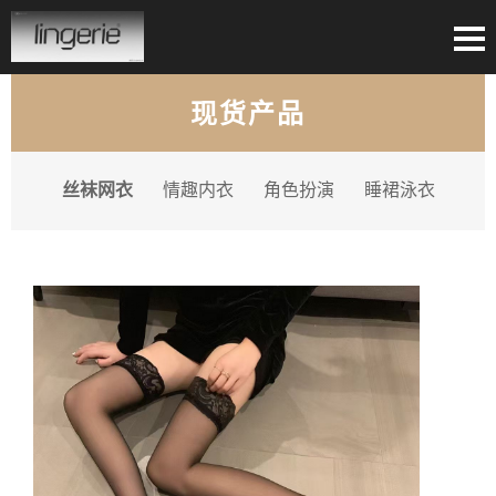
现货产品
丝袜网衣
情趣内衣
角色扮演
睡裙泳衣