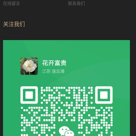
在线留言
联系我们
关注我们